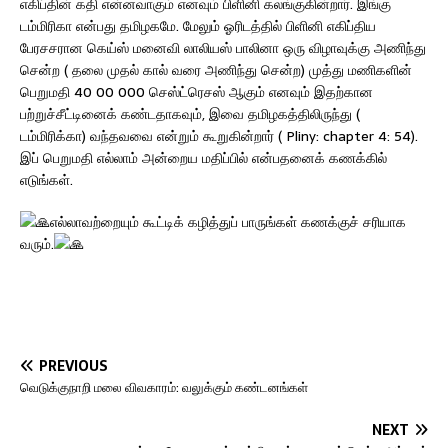
எகிப்தின் கதி என்னவாகும் எனவும் பிளினி கலங்குகின்றார். இங்கு
டம்மிரிகா என்பது தமிழகமே. மேலும் ஓரிடத்தில் பிளினி எகிப்திய
பேரசசரான கெய்ஸ் மனைவி லாலியஸ் பாலினா ஒரு விழாவுக்கு அணிந்து
சென்ற ( தலை முதல் கால் வரை அணிந்து சென்ற) முத்து மணிகளின்
பெறுமதி 40 00 000 செஸ்ட்ரெசஸ் ஆகும் எனவும் இதற்கான
பற்றுச்சீட்டினைக் கண்டதாகவும், இவை தமிழகத்திலிருந்து (
டம்மிரிக்கா) வந்தவவை என்றும் கூறுகின்றார் ( Pliny: chapter 4: 54).
இப் பெறுமதி எல்லாம் அன்றைய மதிப்பில் என்பதனைக் கணக்கில்
எடுங்கள்.
எல்லாவற்றையும் கூட்டிக் கழித்துப் பாருங்கள் கணக்குச் சரியாக
வரும்.
PREVIOUS
வெடுக்குநாறி மலை விவகாரம்: வலுக்கும் கண்டனங்கள்
NEXT