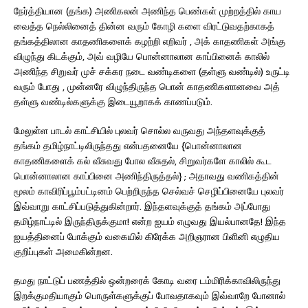
நேர்த்தியான (தங்க) அணிகலன் அணிந்த பெண்கள் முற்றத்தில் காய
வைத்த நெல்லினைத் தின்ன வரும் கோழி களை விரட்டுவதற்காகத்
தங்கத்திலான காதணிகளைக் கழற்றி எறிவர் , அக் காதணிகள் அங்கு
விழுந்து கிடக்கும், அவ் வழியே பொன்னாலான காப்பினைக் காலில்
அணிந்த சிறுவர் முச் சக்கர நடை வண்டிகளை (தள்ளு வண்டில்) உருட்டி
வரும் போது , முன்னரே விழுந்திருந்த பொன் காதணிகளானவை அத்
தள்ளு வண்டில்களுக்கு இடையூறாகக் காணப்படும்.
மேலுள்ள பாடல் காட்சியில் புலவர் சொல்ல வருவது அந்தளவுக்குத்
தங்கம் தமிழ்நாட்டிலிருந்தது என்பதனையே {பொன்னாலான
காதணிகளைக் கல் வீசுவது போல வீசுதல், சிறுவர்களே காலில் கூட
பொன்னாலான காப்பினை அணிந்திருத்தல்} ; அதாவது வணிகத்தின்
மூலம் காவிரிப்பூம்பட்டினம் பெற்றிருந்த செல்வச் செழிப்பினையே புலவர்
இவ்வாறு காட்சிப்படுத்துகின்றார். இந்தளவுக்குத் தங்கம் அப்போது
தமிழ்நாட்டில் இருந்திருக்குமா! என்ற ஐயம் எழுவது இயல்பானதே! இந்த
ஐயத்தினைப் போக்கும் வகையில் கிரேக்க அறிஞரான பிளினி எழுதிய
குறிப்புகள் அமைகின்றன.
தமது நாட்டுப் பணத்தில் ஒன்றரைக் கோடி வரை டம்மிரிக்காவிலிருந்து
இறக்குமதியாகும் பொருள்களுக்குப் போவதாகவும் இவ்வாறே போனால்