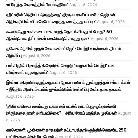
உயிரிழந்த கேரளத்தின் 'ரியல் ஹீரோ'
August 6, 2026
ஹிட்லரின் 'அதிசய ஆயுதத்தை' திருடிய ரகசிய பணி - ஜெர்மன்
அதிகாரியின் வீட்டிலேயே மறைத்து வைத்தது எப்படி?
August 6, 2026
கூவம் ஆறு சாக்கடையாக மாறத் தொடங்கியது எப்போது? 60
ஆண்டுகால திட்டங்கள் கைகொடுக்காதது ஏன்?
August 6, 2026
தவெக அரசின் முதல் வேளாண் பட்ஜெட்: வெற்றி வான்மகள் திட்டம்
அறிவிப்பு
August 6, 2026
பாங்கிபூரில் பிரசாந்த் கிஷோரின் வெற்றி 'பாஜகவின் வெற்றி' என
விமர்சனம் எழுவது ஏன்?
August 6, 2026
இன்ஸ்டாகிராமில் குழந்தைகள் மீதான பாலியல் துன்புறுத்தல் உள்ளடக்கம்
- இந்திய அரசிடம் மார்க் ஜுக்கர்பெர்க் மன்னிப்பு கேட்டதாக தகவல்
August 6, 2026
'தீவிர வலியை உணர்வது வரை என் உடலில் நாடாப்புழு ஒட்டுண்ணி
இருந்ததை நான் அறியவில்லை" - அரிய நோய் பாதித்த முதியவர்
August
6, 2026
காணொளி: முன்னாள் காதலரின் கட்டாயத்தால் குத்திக்கொண்ட 250
டாட்டூகளை அகற்றிய பெண்
August 6, 2026