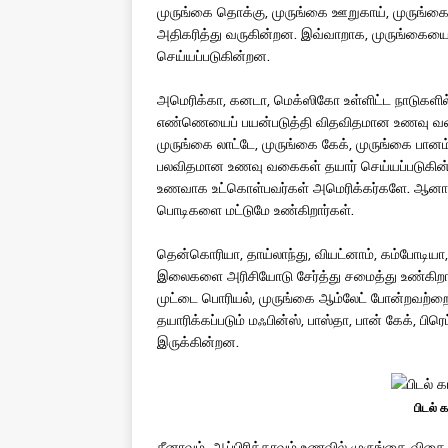
முருங்கை தொக்கு, முருங்கை ஊறுகாய், முருங்கை 
அதிகரித்து வருகின்றன. இவ்வாறாக, முருங்கையைப
செய்யப்படுகின்றன.
அமெரிக்கா, கனடா, மெக்ஸிகோ உள்ளிட்ட நாடுகளில் 
எண்ணெயைப் பயன்படுத்தி விதவிதமான உணவு வகைகள
முருங்கை லாட்டே, முருங்கை கேக், முருங்கை பானம்,
பலவிதமான உணவு வகைகள் தயார் செய்யப்படுகின்
உணவாக உட்கொள்பவர்கள் அமெரிக்கர்களே. ஆனால்,
பொடிகளை மட்டுமே உண்கிறார்கள்.
தென்கொரியா, தாய்லாந்து, வியட்னாம், கம்போடியா,
இலைகளை அரிசியோடு சேர்த்து சமைத்து உண்கிறார்
முட்டை பொரியல், முருங்கை ஆம்லேட் போன்றவற்றை வ
தயாரிக்கப்படும் மஃபின்ஸ், பாஸ்தா, பான் கேக், பி
இருக்கின்றன.
பிடல் 
சீனாவும், ஆப்பிரிக்காவும் உணவில் முருங்கை 