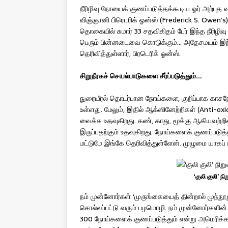
நீரிழிவு நோயைக் குணப்படுத்தக்கூடிய ஓர் அற்புத
விஞ்ஞானி பிரெடரிக் ஓன்ஸ் (Frederick S. Owen’
தொகையில் சுமார் 33 சதவிகிதம் பேர் இந்த நீரிழிவ
பெரும் பின்னடைவை கொடுக்கும்… அதேசமயம் இந்ந
தெரிவித்துள்ளார், பிரடெரிக் ஓன்ஸ்.
சிறுநீரகச் செயல்பாடுகளை சீர்ப்படுத்தும்…
நுரையீரல் தொடர்பான நோய்களை, குறிப்பாக காசநோ
உள்ளது. மேலும், இதில் ஆக்ஸினேற்றிகள் (Anti-oxi
வைக்க உதவுகிறது. கண், காது, மூக்கு ஆகியவற்றி
இருப்பதற்கும் உதவுகிறது. நோய்களைக் குணப்படுத்த
மட்டுமே இங்கே தெரிவித்துள்ளேன். முழுமை யாகப் ப
‘குலி குலி’ 
நம் முன்னோர்கள் ‘முருங்கையைத் தின்றால் முந்நூற
சொல்லப்பட்டு வரும் பழமொழி. நம் முன்னோர்களின் 
300 நோய்களைக் குணப்படுத்தும் என்று அமெரிக்க 