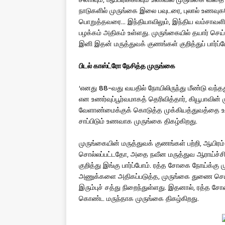
நாடுகளில் முருங்கை இலை பவுடரை, புலால் உணவுக
பொறுத்தவரை… இந்தியாவிலும், இந்திய வம்சாவளிகள
பழக்கம் அதிகம் உள்ளது. முருங்கையில் தயார் செ
இனி இதன் மருத்துவக் குணங்கள் குறித்துப் பார்ப்ப
பிடல் காஸ்ட்ரோ நேசித்த முருங்கை
‘எனது 88-வது வயதில் நோயிலிருந்து மீண்டு வந்தத
என உணர்வுப்பூர்வமாகத் தெரிவித்தார், கியூபாவின் 
வேளாண்மைக்குக் கொடுத்த முக்கியத்துவத்தை உலக 
சாப்பிடும் உணவாக முருங்கை திகழ்கிறது.
முருங்கையின் மருத்துவக் குணங்கள் பற்றி, ஆயிரம்
சொல்லப்பட்டதோ, அதை நவீன மருத்துவ ஆராய்ச்சி
குறித்து இங்கு பார்ப்போம். ரத்த சோகை நோய்க்கு ம
அணுக்களை அதிகப்படுத்த, முருங்கை துணை செய
இரும்புச் சத்து நிறைந்துள்ளது. இதனால், ரத்த 
கொண்ட மருந்தாக முருங்கை திகழ்கிறது.