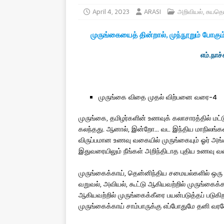
April 4, 2023
ARASI
அறிவியல்
,
சுயதொ
முருங்கையைத் தின்றால், முந்நூறும் போகும
எம்.நாச்
முருங்கை விதை முதல் விற்பனை வரை-4
முருங்கை, தமிழர்களின் உணவுக் கலாசாரத்தில் மட
கலந்தது. ஆனால், இன்றோ… வட இந்திய மாநிலங்கள் ம
விருப்பமான உணவு வகையில் முருங்கையும் ஓர் அங்க
இதுவரையிலும் நீங்கள் அறிந்திடாத புதிய உணவு வகை
முருங்கைக்காய், தென்னிந்திய சமையல்களில் ஒரு ராஜ
வறுவல், அவியல், கூட்டு ஆகியவற்றில் முருங்கைக்க
ஆகியவற்றில் முருங்கைக்கீரை பயன்படுத்தப் படுகி
முருங்கைக்காய் சாம்பாருக்கு எப்போதுமே தனி வரவ