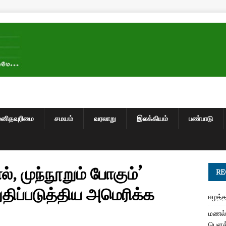
மனிதவுரிமை
சமயம்
வரலாறு
இலக்கியம்
பண்பாடு
், முந்நூறும் போகும்’
RE
ுதிப்படுத்திய அமெரிக்க
ஈழத்த
மணல் 
பௌத்