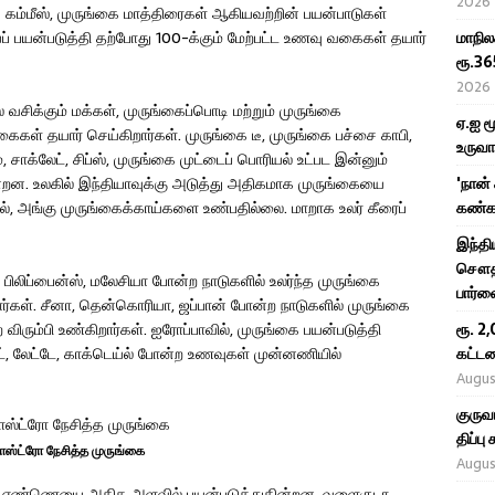
2026
கம்மீஸ், முருங்கை மாத்திரைகள் ஆகியவற்றின் பயன்பாடுகள்
் பயன்படுத்தி தற்போது 100-க்கும் மேற்பட்ட உணவு வகைகள் தயார்
மாநில
ரூ.36
2026
வசிக்கும் மக்கள், முருங்கைப்பொடி மற்றும் முருங்கை
ஏ.ஐ ம
் தயார் செய்கிறார்கள். முருங்கை டீ, முருங்கை பச்சை காபி,
உருவா
 சாக்லேட், சிப்ஸ், முருங்கை முட்டைப் பொரியல் உட்பட இன்னும்
றன. உலகில் இந்தியாவுக்கு அடுத்து அதிகமாக முருங்கையை
'நான்
 அங்கு முருங்கைக்காய்களை உண்பதில்லை. மாறாக உலர் கீரைப்
கண்கா
இந்தி
சௌதி,
 பிலிப்பைன்ஸ், மலேசியா போன்ற நாடுகளில் உலர்ந்த முருங்கை
பார்வ
கள். சீனா, தென்கொரியா, ஜப்பான் போன்ற நாடுகளில் முருங்கை
ிரும்பி உண்கிறார்கள். ஐரோப்பாவில், முருங்கை பயன்படுத்தி
ரூ. 2
ரெட், லேட்டே, காக்டெய்ல் போன்ற உணவுகள் முன்னணியில்
கட்டண
Augus
குருவ
திப்ப
காஸ்ட்ரோ நேசித்த முருங்கை
Augus
விதை எண்ணெயை அதிக அளவில் பயன்படுத்துகின்றன. வளைகுடா