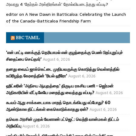
அவரது 4 ‘தேர்தல் அஸ்திரங்கள்’ தோல்வியடைந்தது எப்படி?
editor
on
A New Dawn in Batticaloa: Celebrating the Launch
of the Canada-Batticaloa Friendship Farm
BBC TAMIL
'என் பாட்டி எனக்குத் தெரியாமல் என் குழந்தைக்கு பெண் பிறப்புறுப்புச்
சிதைப்பை செய்தார்'
August 6, 2026
தனது லைஃப் ஜாக்கெட்டை முதியவருக்கு கொடுத்து வெள்ளத்தில்
உயிரிழந்த கேரளத்தின் 'ரியல் ஹீரோ'
August 6, 2026
ஹிட்லரின் 'அதிசய ஆயுதத்தை' திருடிய ரகசிய பணி - ஜெர்மன்
அதிகாரியின் வீட்டிலேயே மறைத்து வைத்தது எப்படி?
August 6, 2026
கூவம் ஆறு சாக்கடையாக மாறத் தொடங்கியது எப்போது? 60
ஆண்டுகால திட்டங்கள் கைகொடுக்காதது ஏன்?
August 6, 2026
தவெக அரசின் முதல் வேளாண் பட்ஜெட்: வெற்றி வான்மகள் திட்டம்
அறிவிப்பு
August 6, 2026
பாங்கிபூரில் பிரசாந்த் கிஷோரின் வெற்றி 'பாஜகவின் வெற்றி' என