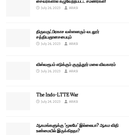
சைவர்களால் கழுவேற்றப்பட்ட சமணர்கள்!
July 26, 2023
ARASI
திருவருட்பிரகாச வள்ளலாரும் வடலூர்
சத்தியஞானசபையும்
July 26, 2023
ARASI
விஸ்வரூபம் எடுக்கும் குருந்தூர் மலை விவகாரம்
July 26, 2023
ARASI
The Indo-LTTE War
July 24, 2023
ARASI
ஆகமங்களுக்கு ‘மூலமே’ இல்லையா? ஆகம விதி
உண்மையில் இருக்கிறதா?